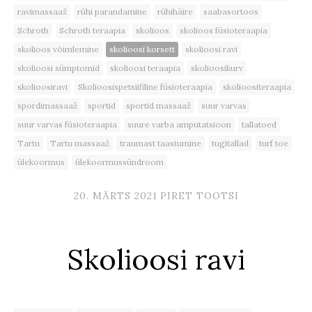
ravimassaaž
rühi parandamine
rühihäire
saabasortoos
Schroth
Schroth teraapia
skolioos
skolioos füsioteraapia
skolioos võimlemine
skolioosi korsett
skolioosi ravi
skolioosi sümptomid
skolioosi teraapia
skolioosikurv
skolioosiravi
Skolioosispetsiifiline füsioteraapia
skolioositeraapia
spordimassaaž
sportid
sportid massaaž
suur varvas
suur varvas füsioteraapia
suure varba amputatsioon
tallatoed
Tartu
Tartu massaaž
traumast taastumine
tugitallad
turf toe
ülekoormus
ülekoormussündroom
20. MÄRTS 2021
PIRET TOOTSI
Skolioosi ravi