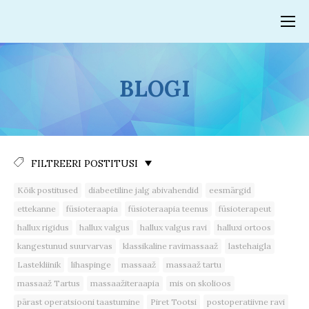
BLOGI
FILTREERI POSTITUSI
Kõik postitused
diabeetiline jalg abivahendid
eesmärgid
ettekanne
füsioteraapia
füsioteraapia teenus
füsioterapeut
hallux rigidus
hallux valgus
hallux valgus ravi
halluxi ortoos
kangestunud suurvarvas
klassikaline ravimassaaž
lastehaigla
Lastekliinik
lihaspinge
massaaž
massaaž tartu
massaaž Tartus
massaažiteraapia
mis on skolioos
pärast operatsiooni taastumine
Piret Tootsi
postoperatiivne ravi