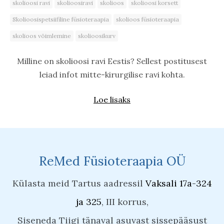
skolioosi ravi
skolioosiravi
skolioos
skolioosi korsett
Skolioosispetsiifiline füsioteraapia
skolioos füsioteraapia
skolioos võimlemine
skolioosikurv
Milline on skolioosi ravi Eestis? Sellest postitusest
leiad infot mitte-kirurgilise ravi kohta.
Loe lisaks
ReMed Füsioteraapia OÜ
Külasta meid Tartus aadressil
Vaksali 17a-324
ja 325
, III korrus,
Siseneda Tiigi tänaval asuvast sissepääsust